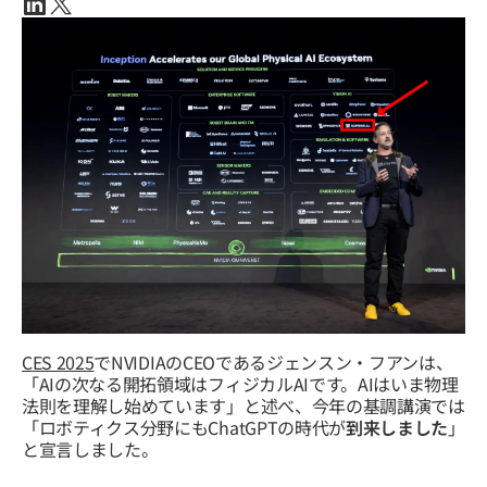
Linkedin
X(twitter)
CES 2025
でNVIDIAのCEOであるジェンスン・フアンは、
「AIの次なる開拓領域はフィジカルAIです。AIはいま物理
法則を理解し始めています」と述べ、今年の基調講演では
「ロボティクス分野にもChatGPTの時代が
到来しました
」
と宣言しました。