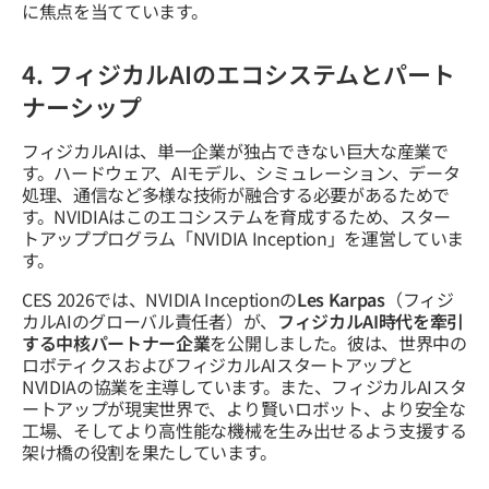
に焦点を当てています。
4. フィジカルAIのエコシステムとパート
ナーシップ
フィジカルAIは、単一企業が独占できない巨大な産業で
す。ハードウェア、AIモデル、シミュレーション、データ
処理、通信など多様な技術が融合する必要があるためで
す。NVIDIAはこのエコシステムを育成するため、スター
トアッププログラム「NVIDIA Inception」を運営していま
す。
CES 2026では、NVIDIA Inceptionの
Les Karpas
（フィジ
カルAIのグローバル責任者）が、
フィジカルAI時代を牽引
する中核パートナー企業
を公開しました。彼は、世界中の
ロボティクスおよびフィジカルAIスタートアップと
NVIDIAの協業を主導しています。また、フィジカルAIスタ
ートアップが現実世界で、より賢いロボット、より安全な
工場、そしてより高性能な機械を生み出せるよう支援する
架け橋の役割を果たしています。