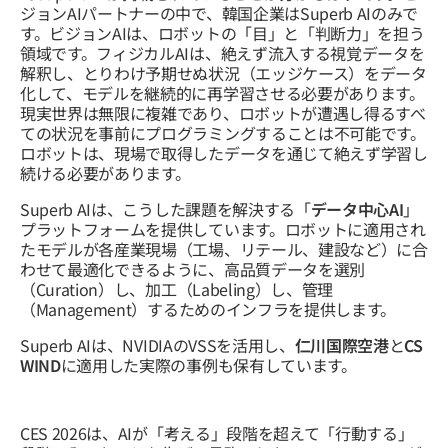
ジョンAIパートナーの中で、韓国企業はSuperb AIのみで
す。ビジョンAIは、ロボットの「目」と「判断力」を担う
領域です。フィジカルAIは、絶えず流入する視覚データを
解釈し、とりわけ予期せぬ状況（エッジケース）をデータ
化して、モデルを継続的に再学習させる必要があります。
現実世界は無限に複雑であり、ロボットが遭遇し得るすべ
ての状況を事前にプログラミングすることは不可能です。
ロボットは、現場で取得したデータを通じて絶えず学習し
続ける必要があります。
Superb AIは、こうした課題を解決する「
データ中心AI
」
プラットフォームを提供しています。ロボットに適用され
たモデルが各産業現場（工場、リテール、建設など）に合
わせて最適化できるように、高品質データを選別
（Curation）し、加工（Labeling）し、管理
（Management）するためのインフラを提供します。
Superb AIは、NVIDIAのVSSを活用し、
仁川国際空港
と
CS
WIND
に適用した実際の事例も保有しています。
CES 2026は、AIが「考える」段階を超えて「行動する」