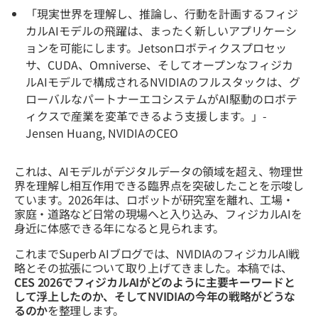
「現実世界を理解し、推論し、行動を計画するフィジ
カルAIモデルの飛躍は、まったく新しいアプリケーシ
ョンを可能にします。Jetsonロボティクスプロセッ
サ、CUDA、Omniverse、そしてオープンなフィジカ
ルAIモデルで構成されるNVIDIAのフルスタックは、グ
ローバルなパートナーエコシステムがAI駆動のロボテ
ィクスで産業を変革できるよう支援します。」-
Jensen Huang, NVIDIAのCEO
これは、AIモデルがデジタルデータの領域を超え、物理世
界を理解し相互作用できる臨界点を突破したことを示唆し
ています。2026年は、ロボットが研究室を離れ、工場・
家庭・道路など日常の現場へと入り込み、フィジカルAIを
身近に体感できる年になると見られます。
これまでSuperb AIブログでは、NVIDIAのフィジカルAI戦
略とその拡張について取り上げてきました。本稿では、
CES 2026でフィジカルAIがどのように主要キーワードと
して浮上したのか、そしてNVIDIAの今年の戦略がどうな
るのか
を整理します。