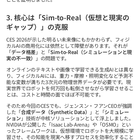
3. 核心は「Sim-to-Real（仮想と現実の
ギャップ）」の克服
CES 2026が示した明るい未来像にもかかわらず、フィジ
カルAIの商用化には依然として障壁があります。それが
「
データ格差
」と「
Sim-to-Real（シミュレーションと現
実の不一致）
」の問題です。
オンラインのテキストや画像で学習できる生成AIとは異な
り、フィジカルAIには、重力・摩擦・照明変化など予測不
能な変数が満ちた3次元の物理世界データが必要です。現
実世界でロボットを何万回も転倒させながら学習させるこ
とは、コストと時間の面でほぼ不可能です。
そのため今回のCESでも、ジェンスン・フアンCEOが強調
した「
合成データ（Synthetic Data）
」と「
シミュレー
ション
」技術が中核ソリューションとして浮上しました。
NVIDIAが公開した「Isaac Lab-Arena」や「OSMO」とい
ったフレームワークは、仮想環境でロボットを大規模に学
習させ、その知能を現実へ移すプロセスを効率化すること