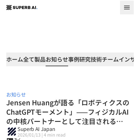
SUPERB
AI.
ホーム
全て
製品
お知らせ
事例研究
技術
チーム
インサ
お知らせ
Jensen Huangが語る「ロボティクスの
ChatGPTモーメント」——フィジカルAI
の中核パートナーとして注目される
Superb AI Japan
Superb AI
2026/01/13 | 4 min read