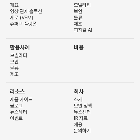
개요
모빌리티
영상 관제 솔루션
보안
제로 (VFM)
물류
슈퍼브 플랫폼
제조
피지컬 AI
활용사례
비용
모빌리티
보안
물류
제조
리소스
회사
제품 가이드
소개
블로그
보안 정책
뉴스레터
뉴스센터
이벤트
IR 자료
채용
문의하기